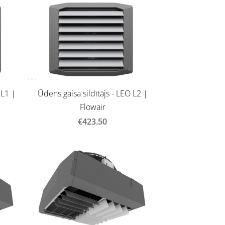
 L1 |
Ūdens gaisa sildītājs - LEO L2 |
Flowair
€423.50