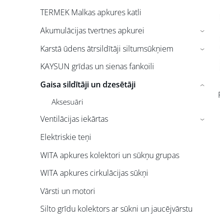
TERMEK Malkas apkures katli
Akumulācijas tvertnes apkurei
›
Karstā ūdens ātrsildītāji siltumsūkņiem
›
KAYSUN grīdas un sienas fankoili
Gaisa sildītāji un dzesētāji
›
Aksesuāri
Ventilācijas iekārtas
›
Elektriskie teņi
WITA apkures kolektori un sūkņu grupas
WITA apkures cirkulācijas sūkņi
Vārsti un motori
Silto grīdu kolektors ar sūkni un jaucējvārstu