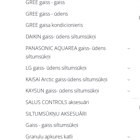
GREE gaiss - gaiss
GREE gaiss - ūdens
GREE gaisa kondicionieris
DAIKIN gaiss- ūdens siltumsūkņi
PANASONIC AQUAREA gaiss- ūdens
›
siltumsūkņi
LG gaiss- ūdens siltumsūkņi
›
KAISAI Arctic gaiss-ūdens siltumsūkņi
›
KAYSUN gaiss- ūdens siltumsūkņi
›
SALUS CONTROLS aksesuāri
SILTUMSŪKŅU AKSESUĀRI
Gaiss - gaiss siltumsūkņi
Granulu apkures katli
›