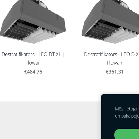
Destratifikators - LEO DT XL |
Destratifikators - LEO D 
Flowair
Flowair
€484.76
€361.31
Mēs lietoja
un pakalpoj