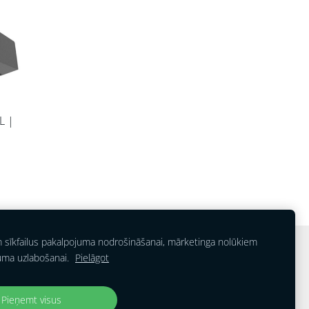
XL |
m sīkfailus pakalpojuma nodrošināšanai, mārketinga nolūkiem
uma uzlabošanai.
Pielāgot
Pieņemt visus