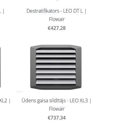
L |
Destratifikators - LEO DT L |
Flowair
€427.28
 XL2 |
Ūdens gaisa sildītājs - LEO XL3 |
Flowair
€737.34