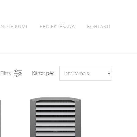
NOTEIKUMI
PROJEKTĒŠANA
KONTAKTI
Filtrs
Kārtot pēc