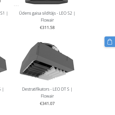
 S1 |
Ūdens gaisa sildītājs - LEO S2 |
Flowair
€311.58
S |
Destratifikators - LEO DT S |
Flowair
€341.07