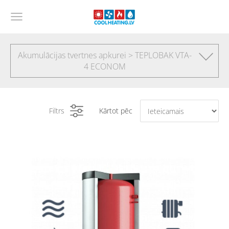
Akumulācijas tvertnes apkurei > TEPLOBAK VTA-
4 ECONOM
Filtrs
Kārtot pēc