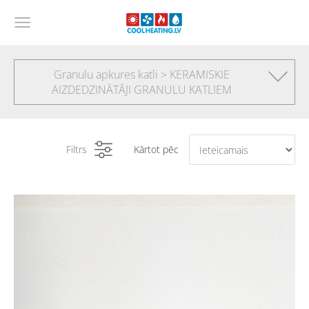
Granulu apkures katli > KERAMISKIE
AIZDEDZINĀTĀJI GRANULU KATLIEM
Filtrs
Kārtot pēc