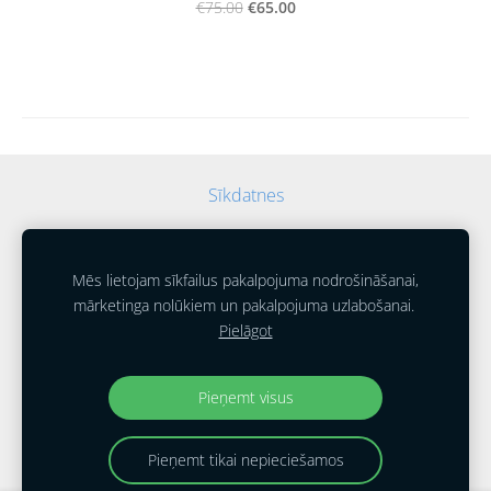
€65.00
€75.00
Sīkdatnes
Mēs lietojam sīkfailus pakalpojuma nodrošināšanai,
mārketinga nolūkiem un pakalpojuma uzlabošanai.
Pielāgot
Pieņemt visus
Pieņemt tikai nepieciešamos