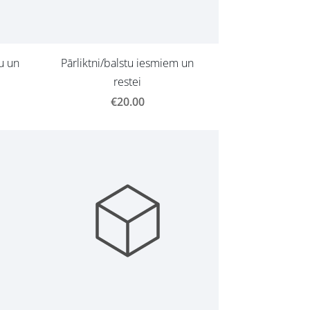
tu un
Pārliktni/balstu iesmiem un
restei
€20.00