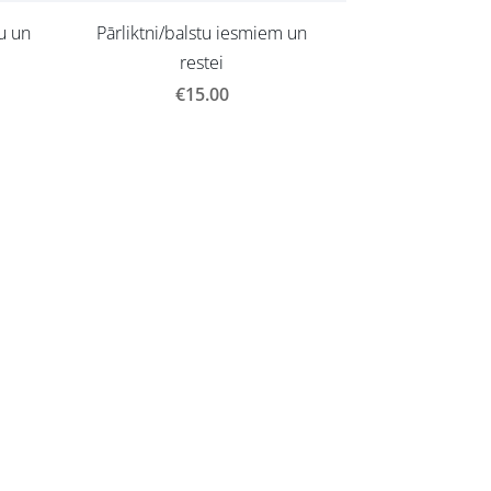
tu un
Pārliktni/balstu iesmiem un
restei
€15.00