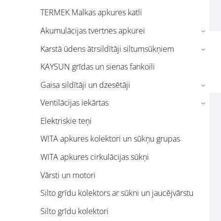
TERMEK Malkas apkures katli
Akumulācijas tvertnes apkurei
›
Karstā ūdens ātrsildītāji siltumsūkņiem
›
KAYSUN grīdas un sienas fankoili
Gaisa sildītāji un dzesētāji
›
Ventilācijas iekārtas
›
Elektriskie teņi
WITA apkures kolektori un sūkņu grupas
WITA apkures cirkulācijas sūkņi
Vārsti un motori
Silto grīdu kolektors ar sūkni un jaucējvārstu
Silto grīdu kolektori