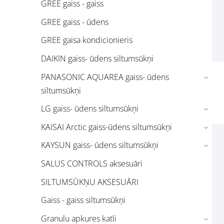
GREE gaiss - gaiss
GREE gaiss - ūdens
GREE gaisa kondicionieris
DAIKIN gaiss- ūdens siltumsūkņi
PANASONIC AQUAREA gaiss- ūdens
›
siltumsūkņi
LG gaiss- ūdens siltumsūkņi
›
KAISAI Arctic gaiss-ūdens siltumsūkņi
›
KAYSUN gaiss- ūdens siltumsūkņi
›
SALUS CONTROLS aksesuāri
SILTUMSŪKŅU AKSESUĀRI
Gaiss - gaiss siltumsūkņi
Granulu apkures katli
›