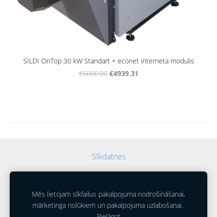
SILDI OnTop 30 kW Standart + econet interneta modulis
€4939.31
€5000.00
Sīkdatnes
Mēs lietojam sīkfailus pakalpojuma nodrošināšanai,
mārketinga nolūkiem un pakalpojuma uzlabošanai.
Pielāgot