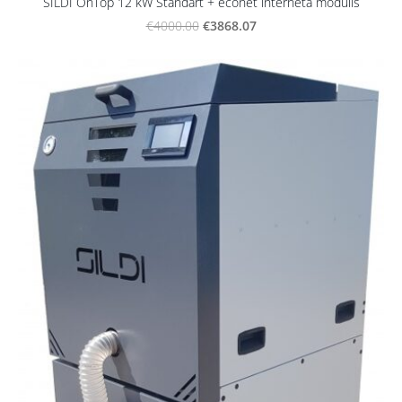
SILDI OnTop 12 kW Standart + econet interneta modulis
€3868.07
€4000.00