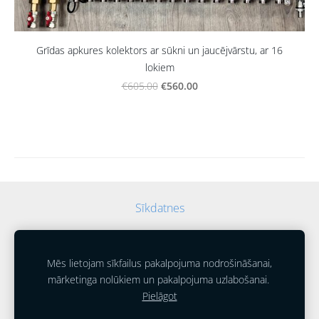
Grīdas apkures kolektors ar sūkni un jaucējvārstu, ar 16
lokiem
€560.00
€605.00
Sīkdatnes
Mēs lietojam sīkfailus pakalpojuma nodrošināšanai,
mārketinga nolūkiem un pakalpojuma uzlabošanai.
Pielāgot