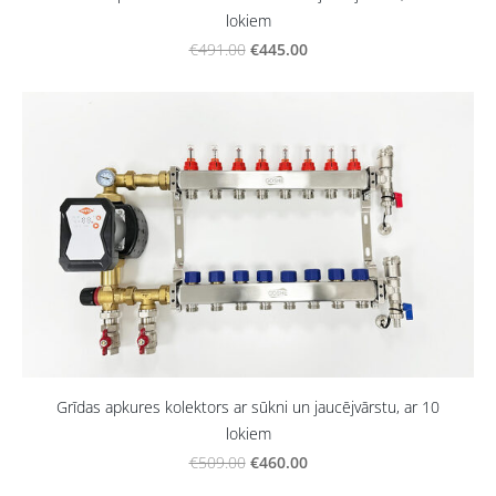
lokiem
€445.00
€491.00
Grīdas apkures kolektors ar sūkni un jaucējvārstu, ar 10
lokiem
€460.00
€509.00