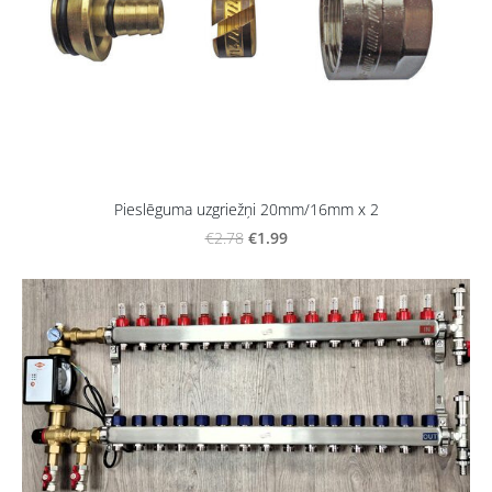
Pieslēguma uzgriežņi 20mm/16mm x 2
€1.99
€2.78