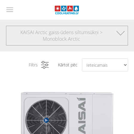
KAISAI Arctic gaiss-ūdens siltumsūkņi >
Monoblock Arctic
Filtrs
Kārtot pēc