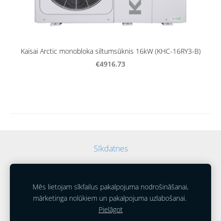
Kaisai Arctic monobloka siltumsūknis 16kW (KHC-16RY3-B)
€4916.73
Sīkdatnes
Mēs lietojam sīkfailus pakalpojuma nodrošināšanai,
mārketinga nolūkiem un pakalpojuma uzlabošanai.
Pielāgot