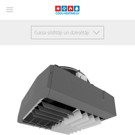
Gaisa sildītāji un dzesētāji