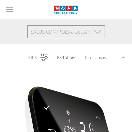
SALUS CONTROLS aksesuāri
Filtrs
Kārtot pēc