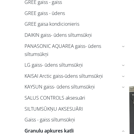
GREE gaiss - gaiss
GREE gaiss - ūdens
GREE gaisa kondicionieris
DAIKIN gaiss- ūdens siltumsūkņi
PANASONIC AQUAREA gaiss- ūdens
›
siltumsūkņi
LG gaiss- ūdens siltumsūkņi
›
KAISAI Arctic gaiss-ūdens siltumsūkņi
›
KAYSUN gaiss- ūdens siltumsūkņi
›
SALUS CONTROLS aksesuāri
SILTUMSŪKŅU AKSESUĀRI
Gaiss - gaiss siltumsūkņi
Granulu apkures katli
›