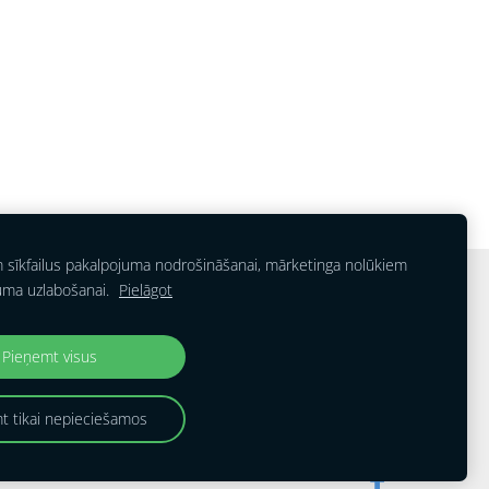
m sīkfailus pakalpojuma nodrošināšanai, mārketinga nolūkiem
uma uzlabošanai.
Pielāgot
Pieņemt visus
t tikai nepieciešamos