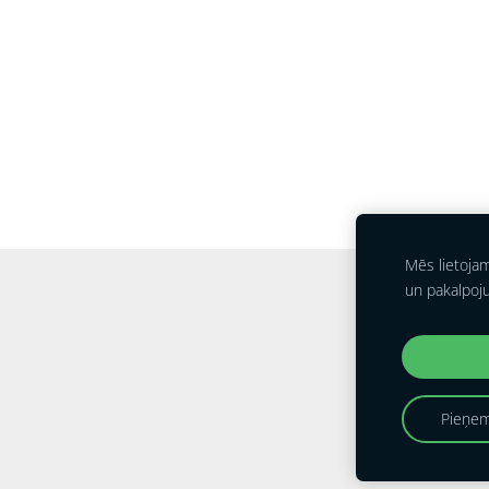
Mēs lietoja
un pakalpoj
Pieņem