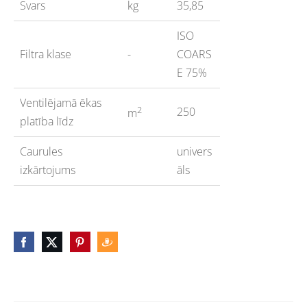
Svars
kg
35,85
ISO
Filtra klase
-
COARS
E 75%
Ventilējamā ēkas
2
250
m
platība līdz
Caurules
univers
izkārtojums
āls