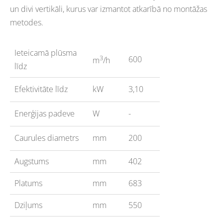
un divi vertikāli, kurus var izmantot atkarībā no montāžas
metodes.
Ieteicamā plūsma
3
600
m
/h
līdz
Efektivitāte līdz
kW
3,10
Enerģijas padeve
W
-
Caurules diametrs
mm
200
Augstums
mm
402
Platums
mm
683
Dziļums
mm
550