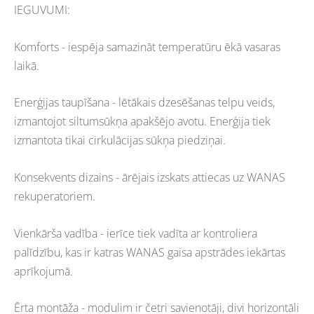
IEGUVUMI:
Komforts - iespēja samazināt temperatūru ēkā vasaras
laikā.
Enerģijas taupīšana - lētākais dzesēšanas telpu veids,
izmantojot siltumsūkņa apakšējo avotu. Enerģija tiek
izmantota tikai cirkulācijas sūkņa piedziņai.
Konsekvents dizains - ārējais izskats attiecas uz WANAS
rekuperatoriem.
Vienkārša vadība - ierīce tiek vadīta ar kontroliera
palīdzību, kas ir katras WANAS gaisa apstrādes iekārtas
aprīkojumā.
Ērta montāža - modulim ir četri savienotāji, divi horizontāli