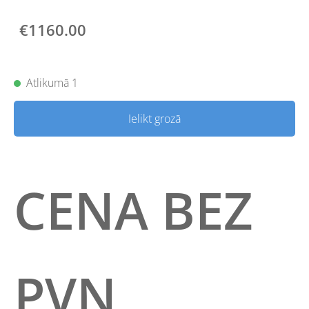
€1160.00
Atlikumā 1
Ielikt grozā
CENA BEZ
PVN