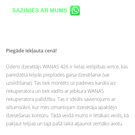
Piegāde iekļauta cenā!
Ūdens dzesētājs WANAS 426 ir lielas ietilpības ierīce, kas
paredzēta telpās pieplūdes gaisa dzesēšanai (vai
uzsildīšanai). Tas tiek montēts uz padeves kanāla aiz
rekuperatora un tiek vadīts ar jebkura WANAS
rekuperatora palīdzību. Tas ir ideāls savienojums ar
siltumsūkni, kur mēs izmantojam dzesētāja apakšējo
dzesēšanas kontūru. Tādā veidā mums ir lētākais veids, kā
pakļaut telpas un tajā pašā laikā atjaunot zemāko avotu.