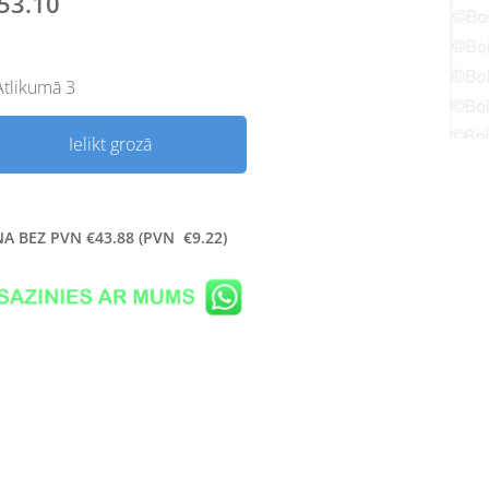
53.10
Atlikumā 3
Ielikt grozā
NA BEZ PVN
€
43.88 (
PVN €9.22)