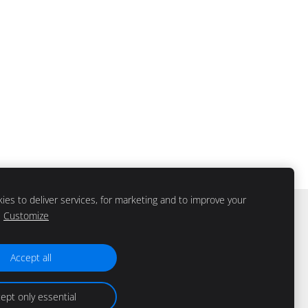
es to deliver services, for marketing and to improve your
Customize
Accept all
ept only essential