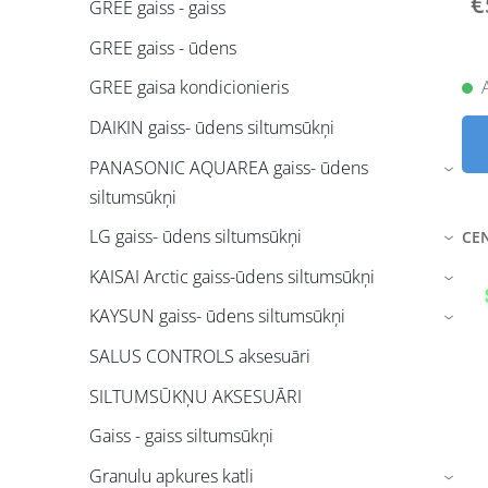
€
GREE gaiss - gaiss
GREE gaiss - ūdens
GREE gaisa kondicionieris
DAIKIN gaiss- ūdens siltumsūkņi
PANASONIC AQUAREA gaiss- ūdens
›
siltumsūkņi
LG gaiss- ūdens siltumsūkņi
CE
›
KAISAI Arctic gaiss-ūdens siltumsūkņi
›
KAYSUN gaiss- ūdens siltumsūkņi
›
SALUS CONTROLS aksesuāri
SILTUMSŪKŅU AKSESUĀRI
Gaiss - gaiss siltumsūkņi
Granulu apkures katli
›