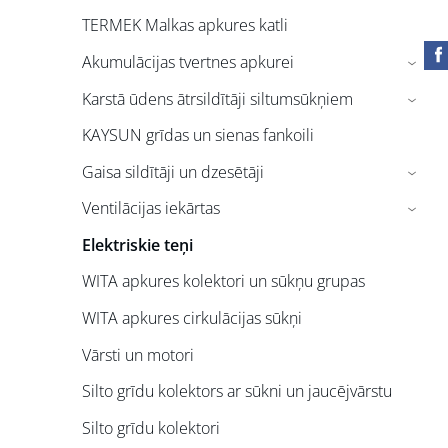
TERMEK Malkas apkures katli
Akumulācijas tvertnes apkurei
›
Karstā ūdens ātrsildītāji siltumsūkņiem
›
KAYSUN grīdas un sienas fankoili
Gaisa sildītāji un dzesētāji
›
Ventilācijas iekārtas
›
Elektriskie teņi
WITA apkures kolektori un sūkņu grupas
WITA apkures cirkulācijas sūkņi
Vārsti un motori
Silto grīdu kolektors ar sūkni un jaucējvārstu
Silto grīdu kolektori