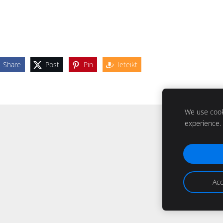
Share
Post
Pin
Ieteikt
We use cooki
experience.
Acc