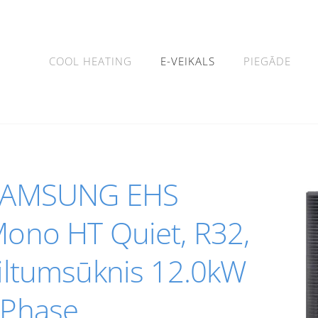
COOL HEATING
E-VEIKALS
PIEGĀDE
SAMSUNG EHS
ono HT Quiet, R32,
iltumsūknis 12.0kW
Phase