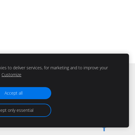
es to deliver services, for marketing and to improve your
Customize
Accept all
ept only essential