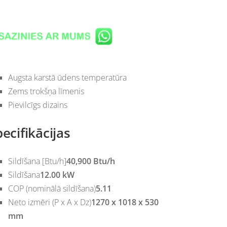
Augsta karstā ūdens temperatūra
Zems trokšņa līmenis
Pievilcīgs dizains
ecifikācijas
Sildīšana [Btu/h]
40,900 Btu/h
Sildīšana
12.00 kW
COP (nominālā sildīšana)
5.11
Neto izmēri (P x A x Dz)
1270 x 1018 x 530
mm