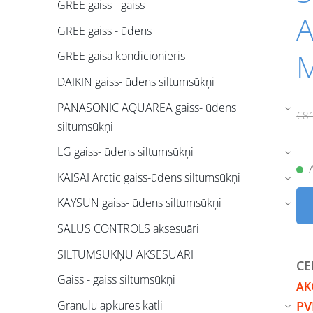
GREE gaiss - gaiss
A
GREE gaiss - ūdens
GREE gaisa kondicionieris
DAIKIN gaiss- ūdens siltumsūkņi
PANASONIC AQUAREA gaiss- ūdens
›
€8
siltumsūkņi
LG gaiss- ūdens siltumsūkņi
›
KAISAI Arctic gaiss-ūdens siltumsūkņi
›
KAYSUN gaiss- ūdens siltumsūkņi
›
SALUS CONTROLS aksesuāri
SILTUMSŪKŅU AKSESUĀRI
CE
Gaiss - gaiss siltumsūkņi
AK
PV
Granulu apkures katli
›