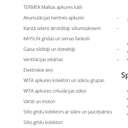
TERMEK Malkas apkures katli
Akumulācijas tvertnes apkurei
›
Karstā ūdens ātrsildītāji siltumsūkņiem
›
KAYSUN grīdas un sienas fankoili
Gaisa sildītāji un dzesētāji
›
Ventilācijas iekārtas
›
Elektriskie teņi
Sp
WITA apkures kolektori un sūkņu grupas
WITA apkures cirkulācijas sūkņi
Vārsti un motori
Silto grīdu kolektors ar sūkni un jaucējvārstu
Silto grīdu kolektori