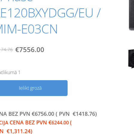
E120BXYDGG/EU /
MIM-E03CN
€7556.00
174.76
Atlikumā 1
Ielikt grozā
NA BEZ PVN
€
6756.00 (
PVN €1418.76)
CENA BEZ PVN
€
(
CIJA
6244.00
N €1,311.24)