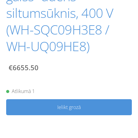
siltumsūknis, 400 V
(WH-SQC09H3E8 /
WH-UQ09HE8)
€6655.50
Atlikumā 1
Ielikt grozā