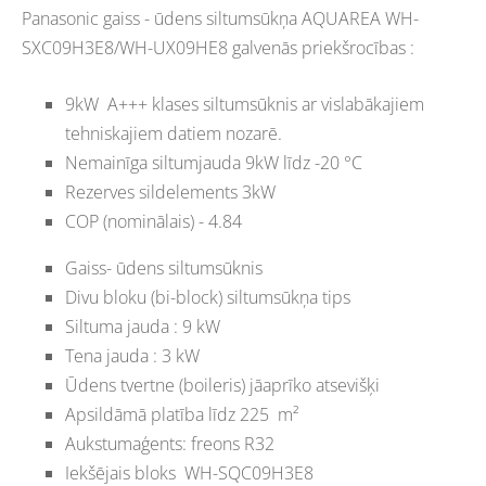
Panasonic gaiss - ūdens siltumsūkņa AQUAREA WH-
SXC09H3E8/WH-UX09HE8 galvenās priekšrocības :
9kW A+++ klases siltumsūknis ar vislabākajiem
tehniskajiem datiem nozarē.
Nemainīga siltumjauda 9kW līdz -20 °C
Rezerves sildelements 3kW
COP (nominālais) - 4.84
Gaiss- ūdens siltumsūknis
Divu bloku (bi-block) siltumsūkņa tips
Siltuma jauda : 9 kW
Tena jauda : 3 kW
Ūdens tvertne (boileris) jāaprīko atsevišķi
Apsildāmā platība līdz 225
m²
Aukstumaģents: freons R32
Iekšējais bloks
WH-SQC09H3E8