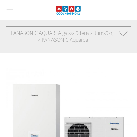
PANASONIC AQUAREA gaiss- ūdens siltumsūkņi
> PANASONIC Aquarea