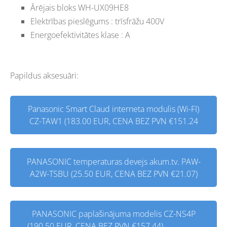
Ārējais bloks WH-UX09HE8
Elektrības pieslēgums : trīsfrāžu 400V
Energoefektivitātes klase : A
Papildus aksesuāri:
Panasonic Smart Claud interneta modulis (Wi-FI)
CZ-TAW1 (183.00 EUR, CENA BEZ PVN €151.24
PANASONIC temperaturas devejs akum.tv. PAW-
A2W-TSBU (25.50 EUR, CENA BEZ PVN €21.07)
PANASONIC paplašinājuma modelis CZ-NS4P
(190.50 EUR, CENA BEZ PVN €157.44)