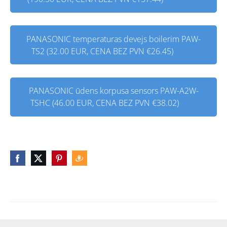
PANASONIC temperaturas devejs boilerim PAW-
TS2 (32.00 EUR, CENA BEZ PVN €26.45)
PANASONIC ūdens korpusa sensors PAW-A2W-
TSHC (46.00 EUR, CENA BEZ PVN €38.02)