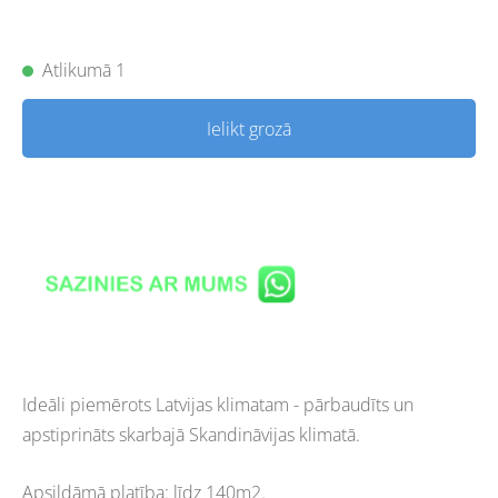
Atlikumā 1
Ielikt grozā
Ideāli piemērots Latvijas klimatam - pārbaudīts un
apstiprināts skarbajā Skandināvijas klimatā.
Apsildāmā platība: līdz 140m2.