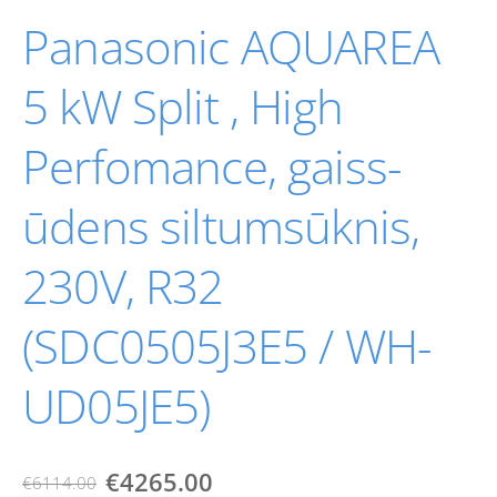
Panasonic AQUAREA
5 kW Split , High
Perfomance, gaiss-
ūdens siltumsūknis,
230V, R32
(SDC0505J3E5 / WH-
UD05JE5)
€4265.00
€6114.00