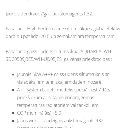
Jauns videi draudzīgais aukstumaģents R32.
Panasonic High Performance siltumsūkņi saglabā efektīvu
darbību pat līdz -20 C un zemākām āra temperatūrām.
Panasonic gaiss - ūdens siltumsūkņa AQUAREA WH-
SDC0509J3E5/WH-UD05JE5 galvenās priekšrocības :
Jaunais 5kW A+++ gaiss-ūdens siltumsūknis ar
vislabākajiem tehniskajiem datiem nozarē
A++ System Label - modelis speciāli izstrādāts
priekš ēkām ar siltajām grīdām, zemas
temperatūras radiatoriem vai fankoiliem
COP (nominālāis) - 5.0
Jauns videi draudzīgais aukstumaģents R32