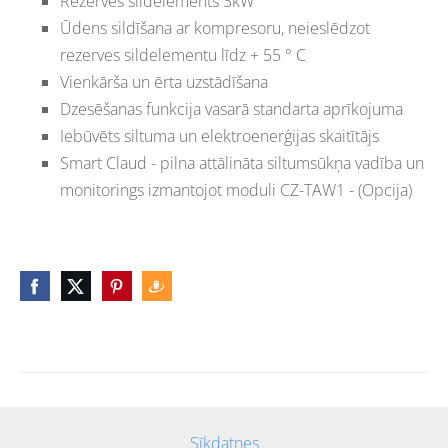
Rezerves sildelements 3kW
Ūdens sildīšana ar kompresoru, neieslēdzot
rezerves sildelementu līdz + 55 ° С
Vienkārša un ērta uzstādīšana
Dzesēšanas funkcija vasarā standarta aprīkojuma
Iebūvēts siltuma un elektroenerģijas skaitītājs
Smart Claud - pilna attālināta siltumsūkņa vadība un
monitorings izmantojot moduli CZ-TAW1 - (Opcija)
Sīkdatnes