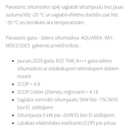
Panasonic siltumsūkņi spēj saglabāt siltumjaudu bez jauas
zuduma līdz -20 °C un saglabā efektīvu darbību pat līdz
-30 °C un zemākām āra temperatūrām.
Panasonic gaiss - ūdens siltumsūkņa AQUAREA WH-
MDC07J3E5 galvenās priekšrocības :
Jaunais 2020 gada, R32 7kW, A+++ gaiss-ūdens
siltumsūknis ar vislabākajiem tehniskajiem datiem
nozarē
SCOP = 4.9
SCOP Colder (Ziemeļu reģionam) = 4.18
Saglabā nominālo siltumjaudu 5kW līdz -15C/W35
bez El. sildītājiem
Siltumjauda 5 kW pie -20/W35 bez El.sildītājiem
Labākais efektivitātes koeficents (COP) pie pilnas