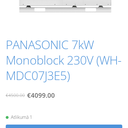
PANASONIC 7kW
Monoblock 230V (WH-
MDC07J3E5)
€4099.00
€4500.00
Atlikumā 1