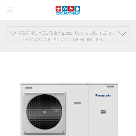
PANASONIC AQUAREA gaiss- ūdens siltumsūkņi
> PANASONIC Aquarea MONOBLOCK