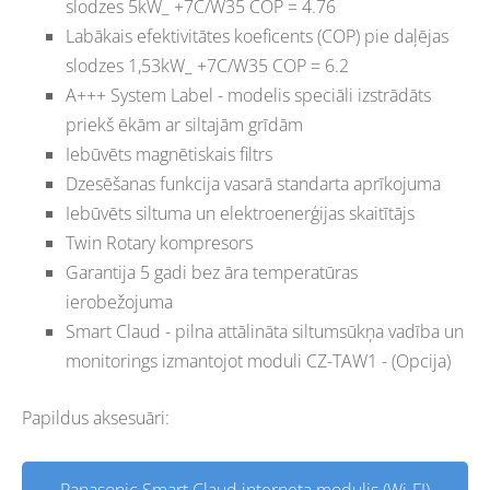
slodzes 5kW_ +7C/W35 COP = 4.76
Labākais efektivitātes koeficents (COP) pie daļējas
slodzes 1,53kW_ +7C/W35 COP = 6.2
A+++ System Label - modelis speciāli izstrādāts
priekš ēkām ar siltajām grīdām
Iebūvēts magnētiskais filtrs
Dzesēšanas funkcija vasarā standarta aprīkojuma
Iebūvēts siltuma un elektroenerģijas skaitītājs
Twin Rotary kompresors
Garantija 5 gadi bez āra temperatūras
ierobežojuma
Smart Claud - pilna attālināta siltumsūkņa vadība un
monitorings izmantojot moduli CZ-TAW1 - (Opcija)
Papildus aksesuāri: