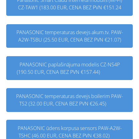
Panasonic Smart Claud interneta modulis (Wi-FI)
CZ-TAW1 (183.00 EUR, CENA BEZ PVN €151.24
PANASONIC temperaturas devejs akum.tv. PAW-
A2W-TSBU (25.50 EUR, CENA BEZ PVN €21.07)
PANASONIC paplašinājuma modelis CZ-NS4P
(190.50 EUR, CENA BEZ PVN €157.44)
PANASONIC temperaturas devejs boilerim PAW-
TS2 (32.00 EUR, CENA BEZ PVN €26.45)
PANASONIC ūdens korpusa sensors PAW-A2W-
TSHC (46.00 EUR, CENA BEZ PVN €38.02)