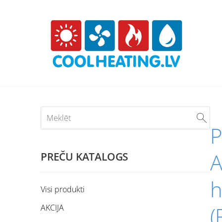
P
A
PREČU KATALOGS
h
Visi produkti
AKCIJA
(