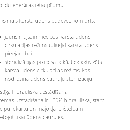
pildu enerģijas ietaupījumu.
ksimāls karstā ūdens padeves komforts.
jauns mājsaimniecības karstā ūdens
cirkulācijas režīms tūlītējai karstā ūdens
pieejamībai;
sterializācijas procesa laikā, tiek aktivizēts
karstā ūdens cirkulācijas režīms, kas
nodrošina ūdens cauruļu sterilizāciju.
stīga hidrauliska uzstādīšana.
stēmas uzstādīšana ir 100% hidrauliska, starp
telpu iekārtu un mājokļa iekštelpām
ietojot tikai ūdens caurules.