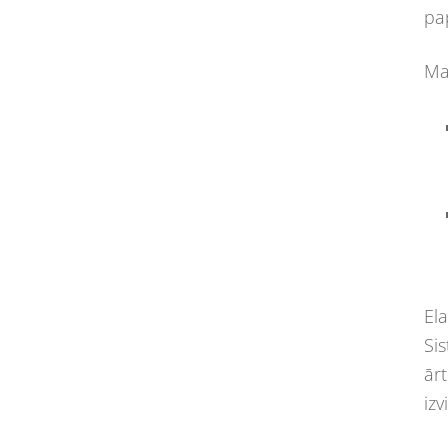
pa
Ma
Ela
Si
ār
izv