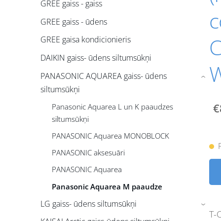
GREE gaiss - gaiss
c
GREE gaiss - ūdens
GREE gaisa kondicionieris
DAIKIN gaiss- ūdens siltumsūkņi
PANASONIC AQUAREA gaiss- ūdens
›
siltumsūkņi
€
Panasonic Aquarea L un K paaudzes
siltumsūkņi
PANASONIC Aquarea MONOBLOCK
PANASONIC aksesuāri
PANASONIC Aquarea
Panasonic Aquarea M paaudze
LG gaiss- ūdens siltumsūkņi
›
T-