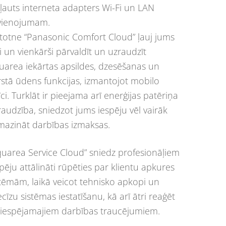
kļauts interneta adapters Wi-Fi un LAN
vienojumam.
etotne “Panasonic Comfort Cloud” ļauj jums
i un vienkārši pārvaldīt un uzraudzīt
uarea iekārtas apsildes, dzesēšanas un
rstā ūdens funkcijas, izmantojot mobilo
īci. Turklāt ir pieejama arī enerģijas patēriņa
raudzība, sniedzot jums iespēju vēl vairāk
mazināt darbības izmaksas.
quarea Service Cloud” sniedz profesionāļiem
pēju attālināti rūpēties par klientu apkures
stēmām, laikā veicot tehnisko apkopi un
cīzu sistēmas iestatīšanu, kā arī ātri reaģēt
 iespējamajiem darbības traucējumiem.