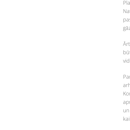
Pl
Na
pas
gā
Ārt
bū
vi
Pa
arh
Kom
ap
un
ka