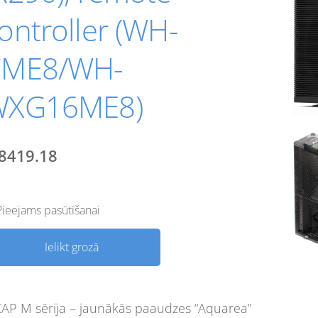
ontroller (WH-
CME8/WH-
WXG16ME8)
8419.18
Pieejams pasūtīšanai
Ielikt grozā
CAP M sērija – jaunākās paaudzes “Aquarea”