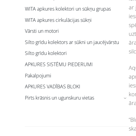
ar
WITA apkures kolektori un sūkņu grupas
ie
WITA apkures cirkulācijas sūkņi
sp
Vārsti un motori
uz
ār
Silto grīdu kolektors ar sūkni un jaucējvārstu
sil
Silto grīdu kolektori
APKURES SISTĒMU PIEDERUMI
Aq
Pakalpojumi
ap
ie
APKURES VADĪBAS BLOKI
ko
Pirts krāsnis un ugunskuru vietas
›
ār
“B
sk