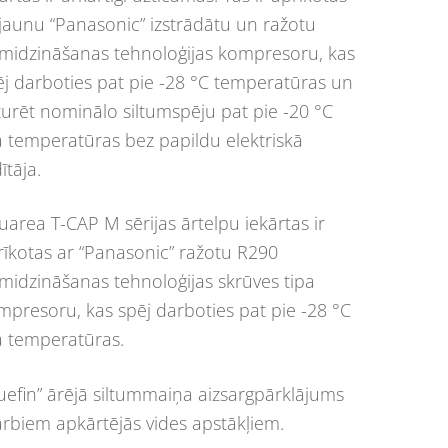
 jaunu “Panasonic” izstrādātu un ražotu
smidzināšanas tehnoloģijas kompresoru, kas
ēj darboties pat pie -28 °C temperatūras un
turēt nominālo siltumspēju pat pie -20 °C
a temperatūras bez papildu elektriskā
dītāja.
uarea T-CAP M sērijas ārtelpu iekārtas ir
rīkotas ar “Panasonic” ražotu R290
smidzināšanas tehnoloģijas skrūves tipa
mpresoru, kas spēj darboties pat pie -28 °C
a temperatūras.
luefin” ārējā siltummaiņa aizsargpārklājums
arbiem apkārtējās vides apstākļiem.