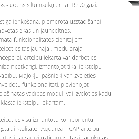
iss - ūdens siltumsūkņiem ar R290 gāzi.
astīga ierīkošana, piemērota uzstādīšanai
novētās ēkās un jaunceltnēs.
mata funkcionalitātes cienītājiem –
teicoties tās jaunajai, modulārajai
ncepcijai, ārtelpu iekārta var darboties
nībā neatkarīgi, izmantojot tikai iekštelpu
vadību. Mājokļu īpašnieki var izvēlēties
nveidotu funkcionalitāti, pievienojot
plašinātās vadības moduli vai izvēloties kādu
 klāsta iekštelpu iekārtām.
teicoties visu izmantoto komponentu
gstajai kvalitātei, Aquarea T-CAP ārtelpu
ārtas ir ārkārtīgi uzticamas. Tās ir aprīkotas