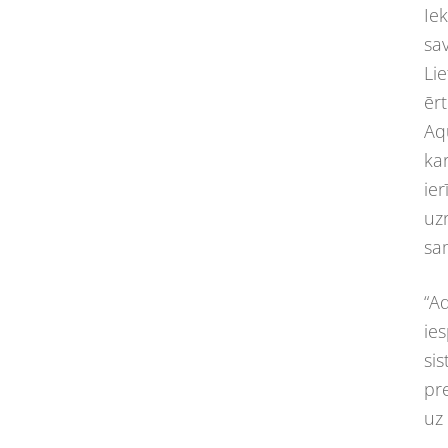
Ie
sa
Li
ērt
Aq
ka
ier
uz
sa
“A
ies
si
pre
uz