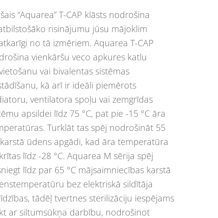
ašais “Aquarea” T-CAP klāsts nodrošina
satbilstošāko risinājumu jūsu mājoklim
atkarīgi no tā izmēriem. Aquarea T-CAP
drošina vienkāršu veco apkures katlu
zvietošanu vai bivalentas sistēmas
tādīšanu, kā arī ir ideāli piemērots
diatoru, ventilatora spoļu vai zemgrīdas
tēmu apsildei līdz 75 °C, pat pie -15 °C āra
mperatūras. Turklāt tas spēj nodrošināt 55
 karstā ūdens apgādi, kad āra temperatūra
rītas līdz -28 °C. Aquarea M sērija spēj
sniegt līdz par 65 °C mājsaimniecības karstā
enstemperatūru bez elektriskā sildītāja
īdzības, tādēļ tvertnes sterilizāciju iespējams
ikt ar siltumsūkņa darbību, nodrošinot