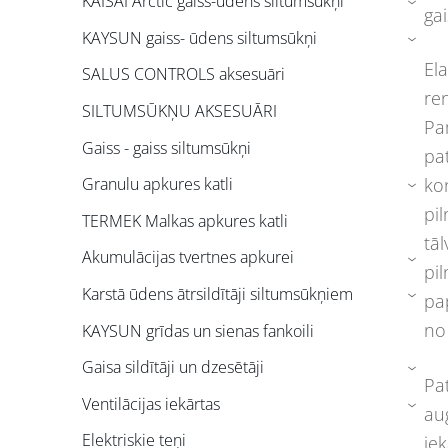
KAISAI Arctic gaiss-ūdens siltumsūkņi
›
ga
KAYSUN gaiss- ūdens siltumsūkņi
›
El
SALUS CONTROLS aksesuāri
re
SILTUMSŪKŅU AKSESUĀRI
Pa
Gaiss - gaiss siltumsūkņi
pa
ko
Granulu apkures katli
›
pil
TERMEK Malkas apkures katli
tāl
Akumulācijas tvertnes apkurei
›
pil
Karstā ūdens ātrsildītāji siltumsūkņiem
pa
›
no
KAYSUN grīdas un sienas fankoili
Gaisa sildītāji un dzesētāji
›
Pa
Ventilācijas iekārtas
au
›
Elektriskie teņi
iek