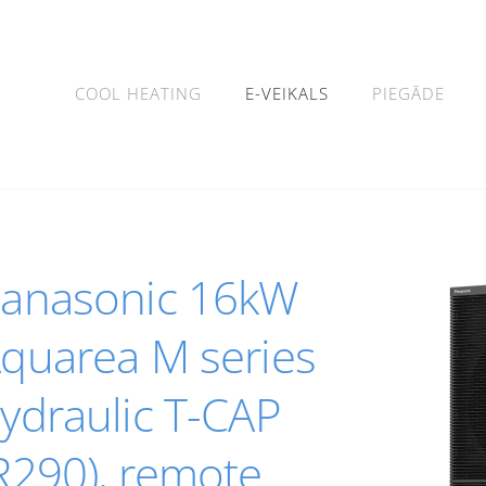
COOL HEATING
E-VEIKALS
PIEGĀDE
anasonic 16kW
quarea M series
ydraulic T-CAP
R290), remote