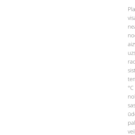
Pl
vi
ne
no
ai
uzs
ra
sis
te
°C
nok
sa
ūd
pal
ve