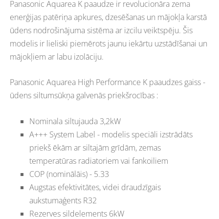
Panasonic Aquarea K paaudze ir revolucionāra zema
enerģijas patēriņa apkures, dzesēšanas un mājokļa karstā
ūdens nodrošinājuma sistēma ar izcilu veiktspēju. Šis
modelis ir lieliski piemērots jaunu iekārtu uzstādīšanai un
mājokļiem ar labu izolāciju.
Panasonic Aquarea High Performance K paaudzes gaiss -
ūdens siltumsūkņa galvenās priekšrocības :
Nominala siltujauda 3,2kW
A+++ System Label - modelis speciāli izstrādāts
priekš ēkām ar siltajām grīdām, zemas
temperatūras radiatoriem vai fankoiliem
COP (nominālāis) - 5.33
Augstas efektivitātes,
videi draudzīgais
aukstumaģents R32
Rezerves sildelements 6kW