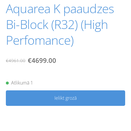
Aquarea K paaudzes
Bi-Block (R32) (High
Perfomance)
€4699.00
€4961.00
Atlikumā 1
Ielikt grozā