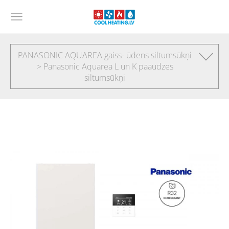
PANASONIC AQUAREA gaiss- ūdens siltumsūkņi
> Panasonic Aquarea L un K paaudzes
siltumsūkņi