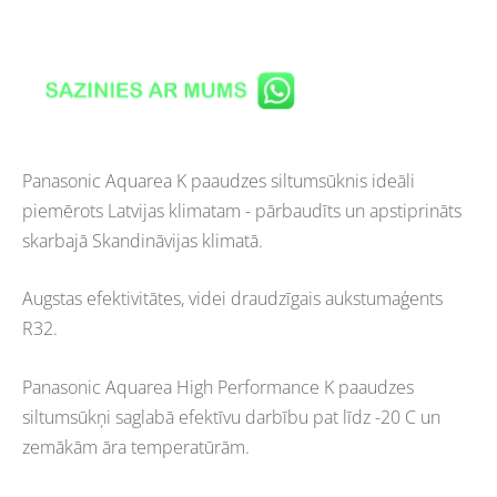
Panasonic Aquarea K paaudzes siltumsūknis ideāli
piemērots Latvijas klimatam - pārbaudīts un apstiprināts
skarbajā Skandināvijas klimatā.
Augstas efektivitātes
, videi draudzīgais aukstumaģents
R32.
Panasonic Aquarea High Performance K paaudzes
siltumsūkņi saglabā efektīvu darbību pat līdz -20 C un
zemākām āra temperatūrām.