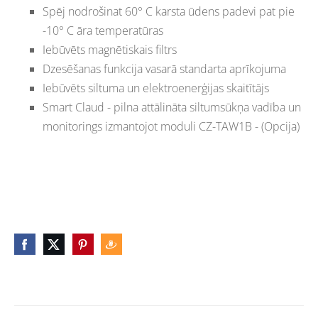
Spēj nodrošinat 60° С karsta ūdens padevi pat pie
-10° С āra temperatūras
Iebūvēts magnētiskais filtrs
Dzesēšanas funkcija vasarā standarta aprīkojuma
Iebūvēts siltuma un elektroenerģijas skaitītājs
Smart Claud - pilna attālināta siltumsūkņa vadība un
monitorings izmantojot moduli CZ-TAW1B - (Opcija)