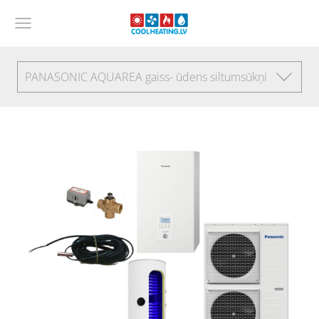
PANASONIC AQUAREA gaiss- ūdens siltumsūkņi