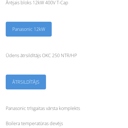
Ārējais bloks 12kW 400V T-Cap
Panasonic 12kW
Ūdens ātrsildītājs OKC 250 NTR/HP
ĀTRSILDĪTĀJS
Panasonic trīsgaitas vārsta komplekts
Boilera temperatūras devējs