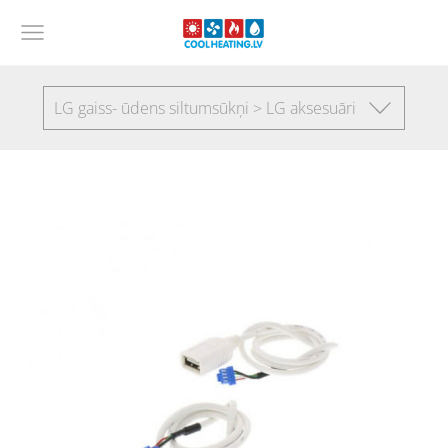
LG gaiss- ūdens siltumsūkņi > LG aksesuāri