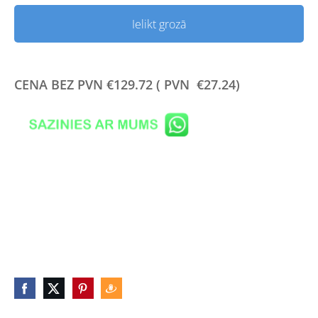
Ielikt grozā
CENA BEZ PVN
€
129.72 (
PVN €27.24)