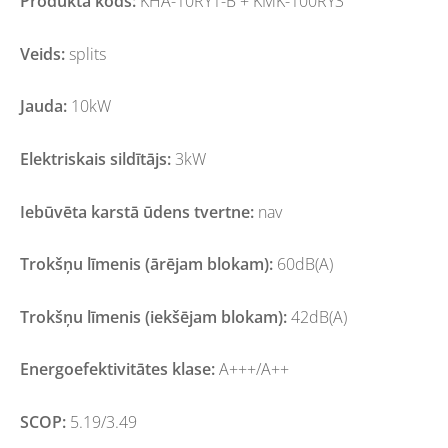
Produkta kods:
KHA-10RY1-B + KMK-100RY3
Veids:
splits
Jauda:
10kW
Elektriskais sildītājs:
3kW
Iebūvēta karstā ūdens tvertne:
nav
Trokšņu līmenis (ārējam blokam):
60dB(A)
Trokšņu līmenis (iekšējam blokam):
42dB(A)
Energoefektivitātes klase:
A+++/A++
SCOP:
5.19/3.49