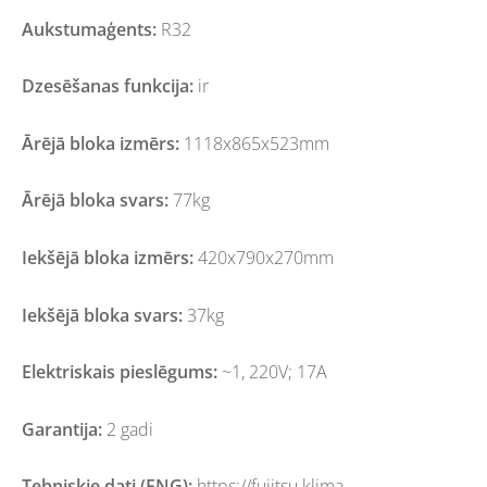
Aukstumaģents:
R32
Dzesēšanas funkcija:
ir
Ārējā bloka izmērs:
1118x865x523mm
Ārējā bloka svars:
77kg
Iekšējā bloka izmērs:
420x790x270mm
Iekšējā bloka svars:
37kg
Elektriskais pieslēgums:
~1, 220V; 17A
Garantija:
2 gadi
Tehniskie dati (ENG):
https://fujitsu.klima-