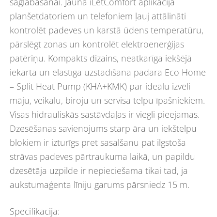
saglabāšanai. Jaunā iLetComfort aplikācija
planšetdatoriem un telefoniem ļauj attālināti
kontrolēt padeves un karstā ūdens temperatūru,
pārslēgt zonas un kontrolēt elektroenerģijas
patēriņu. Kompakts dizains, neatkarīga iekšējā
iekārta un elastīga uzstādīšana padara Eco Home
– Split Heat Pump (KHA+KMK) par ideālu izvēli
māju, veikalu, biroju un servisa telpu īpašniekiem.
Visas hidrauliskās sastāvdaļas ir viegli pieejamas.
Dzesēšanas savienojums starp āra un iekštelpu
blokiem ir izturīgs pret sasalšanu pat ilgstoša
strāvas padeves pārtraukuma laikā, un papildu
dzesētāja uzpilde ir nepieciešama tikai tad, ja
aukstumaģenta līniju garums pārsniedz 15 m.
Specifikācija: