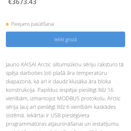
€3673.43
Pieejams pasūtīšanai
Ielikt grozā
Jauno KAISAI Arctic siltumsūkņu sēriju raksturo tā
spēja darboties ļoti plašā āra temperatūru
diapazonā, kā arī ir daudz klusāka āra bloka
konstrukcija. Papildus iespējai pieslēgt līdz 16
vienībām, izmantojot MODBUS protokolu, Arctic
sērija ļauj arī pieslēgt līdz 6 vienībām kaskādes
sistēmā. Iekārtai ir USB pieslēgvieta
programmatūras atjaunināšanai un iestatījumu