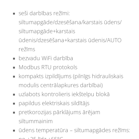
seši darbības režīmi:
siltumapgāde/dzesēšana/karstais ūdens/
siltumapgāde+karstais
ūdenis/dzesēšana+karstais ūdenis/AUTO
režīms
bezvadu WiFi darbība
Modbus RTU protokols
kompakts izpildījums (pilnīgs hidrauliskais
modulis centrālapkures darbībai)
uzlabots kontrolieris iekštelpu blokā
papildus elektriskais sildītājs
pretkorozijas pārklājums ārējam
siltummainim
ūdens temperatūra – siltumapgādes režīms: