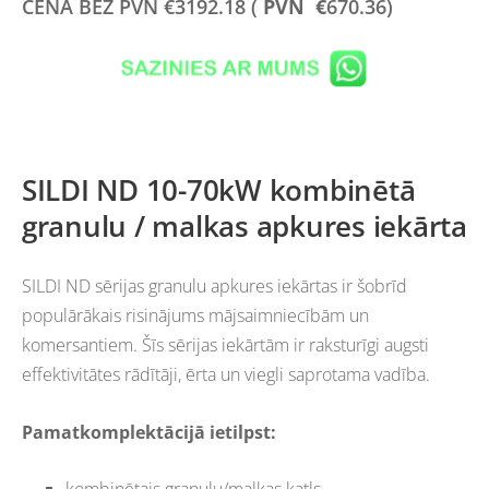
CENA BEZ PVN
€
3192.18 (
PVN €
670.36)
SILDI ND 10-70kW kombinētā
granulu / malkas apkures iekārta
SILDI ND sērijas granulu apkures iekārtas ir šobrīd
populārākais risinājums mājsaimniecībām un
komersantiem. Šīs sērijas iekārtām ir raksturīgi augsti
effektivitātes rādītāji, ērta un viegli saprotama vadība.
Pamatkomplektācijā ietilpst: