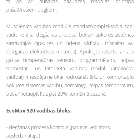
tā arī ar jaunākās paaudzes rotācijas principa
pašattīrošiem degļiem.
Mūsdienīgs vadības modulis standartkomplektācijā spēj
vadīt ne tikai degšanas procesu, bet arī apkures sistēmas
sastāvdaļas (apkures un ūdens sildītāju, trīsgaitas vai
četrgaitas elektriskos motorus). Aprīkojot iekārtu ar āra
gasisa temperatūras sensoru, programmējamu telpas
termostatu un interneta vadības moduli (attālinātai
vadībai), ir iespēja ne tikai nodrošināt ērtu un komfortablu
apkures sistēmas vadību, nemainīgu telpas temperatūru,
bet arī ietaupīt līdz pat 20% kurināmā sezonā.
EcoMax 920 vadības bloks:
- degšanas procesa kontrole (padeve, vetilātors,
aizdedzinātājs.)