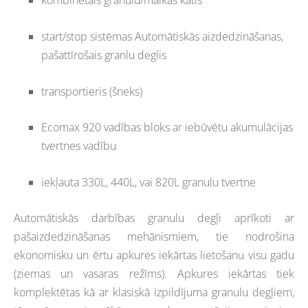
kombinētais granulu/malkas katls
start/stop sistēmas Automātiskās aizdedzināšanas,
pašattīrošais granlu deglis
transportieris (šneks)
Ecomax 920 vadības bloks ar iebūvētu akumulācijas
tvertnes vadību
iekļauta 330L, 440L, vai 820L granulu tvertne
Automātiskās darbības granulu degļi aprīkoti ar
pašaizdedzināšanas mehānismiem, tie nodrošina
ekonomisku un ērtu apkures iekārtas lietošanu visu gadu
(ziemas un vasaras režīms). Apkures iekārtas tiek
komplektētas kā ar klasiskā izpildījuma granulu degļiem,