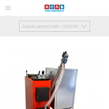
Granulu apkures katli > SILDI ND