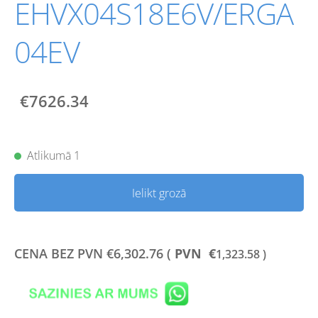
EHVX04S18E6V/ERGA
04EV
€7626.34
Atlikumā 1
Ielikt grozā
CENA BEZ PVN
€
6,302.76 (
PVN €
1,323.58 )