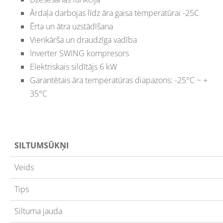
Ārdaļa darbojas līdz āra gaisa temperatūrai -25C
Ērta un ātra uzstādīšana
Vienkārša un draudzīga vadība
Inverter SWING kompresors
Elektriskais sildītājs 6 kW
Garantētais āra temperatūras diapazons: -25°C ~ +
35°C
SILTUMSŪKŅI
Veids
Tips
Siltuma jauda