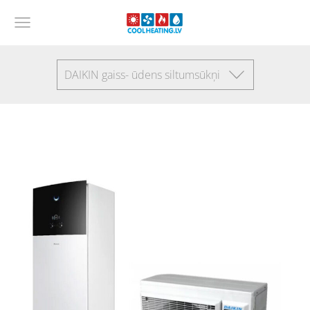
DAIKIN gaiss- ūdens siltumsūkņi