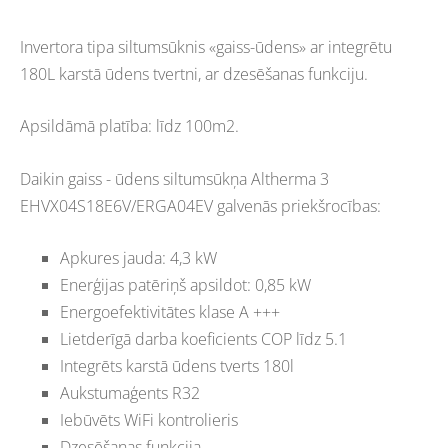
Invertora tipa siltumsūknis «gaiss-ūdens» ar integrētu
180L karstā ūdens tvertni, ar dzesēšanas funkciju.
Apsildāmā platība: līdz 100m2.
Daikin gaiss - ūdens siltumsūkņa Altherma 3
EHVX04S18E6V/ERGA04EV galvenās priekšrocības:
Apkures jauda: 4,3 kW
Enerģijas patēriņš apsildot: 0,85 kW
Energoefektivitātes klase A +++
Lietderīgā darba koeficients COP līdz 5.1
Integrēts karstā ūdens tverts 180l
Aukstumaģents R32
Iebūvēts WiFi kontrolieris
Dzesēšanas funkcija