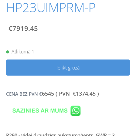
HP23UIMPRM-P
€7919.45
Atlikumā 1
Ielikt grozā
6545 (
PVN €1374.45 )
CENA BEZ PVN
€
R290 - videi draudzīgs aukstumaģents. GWP = 3