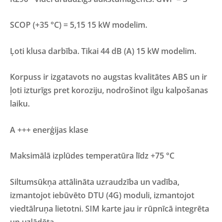
SCOP (+35 °C) = 5,15 15 kW modelim.
Ļoti klusa darbība. Tikai 44 dB (A) 15 kW modelim.
Korpuss ir izgatavots no augstas kvalitātes ABS un ir
ļoti izturīgs pret koroziju, nodrošinot ilgu kalpošanas
laiku.
A +++ enerģijas klase
Maksimālā izplūdes temperatūra līdz +75 °C
Siltumsūkņa attālināta uzraudzība un vadība,
izmantojot iebūvēto DTU (4G) moduli, izmantojot
viedtālruņa lietotni. SIM karte jau ir rūpnīcā integrēta